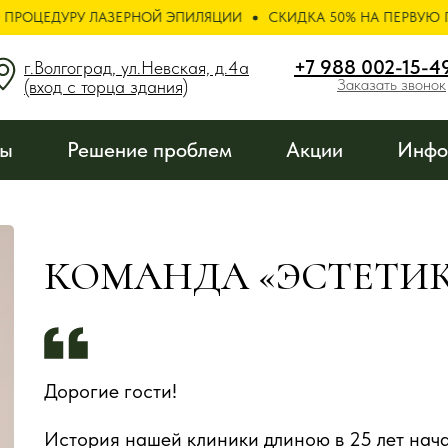
У ЛАЗЕРНОЙ ЭПИЛЯЦИИ
СКИДКА 50% НА ПЕРВУЮ ПРОЦЕДУРУ
«ЭСТЕТИКИ НА НЕВ
+7 988 002-15-4
г.Волгоград, ул.Невская, д.4а
Заказать звонок
(вход с торца здания)
ны
Решение проблем
Акции
Инфо
КОМАНДА «ЭСТЕТИК
Дорогие гости!
История нашей клиники длиною в 25 лет нача